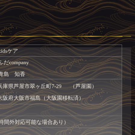
idsケア
だcompany
 青島 知香
14 兵庫県芦屋市翠ヶ丘町7-29 （芦屋園）
04 大阪府大阪市福島（大阪園移転済）
:00（時間外対応可能な場合あり）