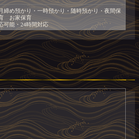
月締め預かり・一時預かり・随時預かり・夜間保
育 お家保育
応可能・24時間対応