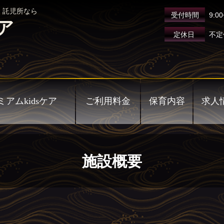
 託児所なら
受付時間
9:00
ア
定休日
不定
アムkidsケア
ご利用料金
保育内容
求人
施設概要