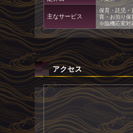
保育・託児・
主なサービス
育・お泊り保
※臨機応変対
アクセス