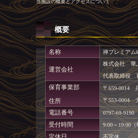
当施設の概要とアクセスについて
概要
名称
禅プレミアムk
株式会社 華ふ
運営会社
代表取締役
保育事業部
〒659-00
〒553-00
住所
電話番号
0797-69-9190
受付時間
9:00～19
定休日
不定休